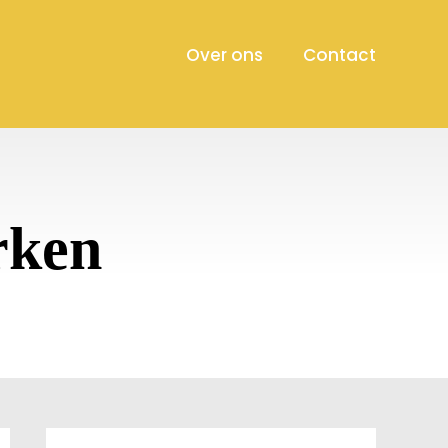
Over ons
Contact
rken