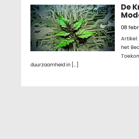
De K
Mode
08 febr
Artikel
het Bed
Toekom
duurzaamheid in […]