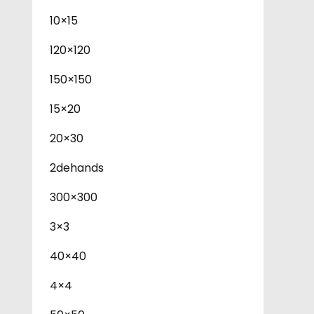
10×15
120×120
150×150
15×20
20×30
2dehands
300×300
3×3
40×40
4×4