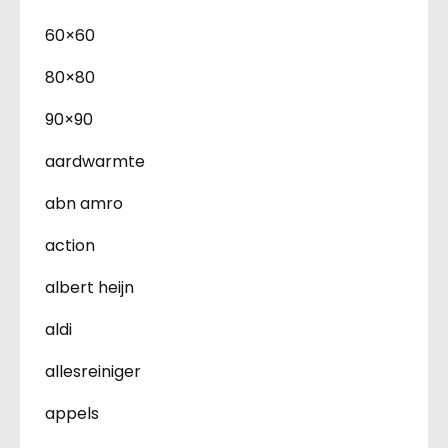
60×60
80×80
90×90
aardwarmte
abn amro
action
albert heijn
aldi
allesreiniger
appels