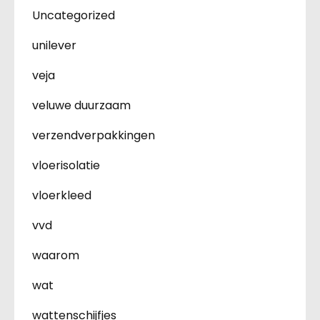
Uncategorized
unilever
veja
veluwe duurzaam
verzendverpakkingen
vloerisolatie
vloerkleed
vvd
waarom
wat
wattenschijfjes