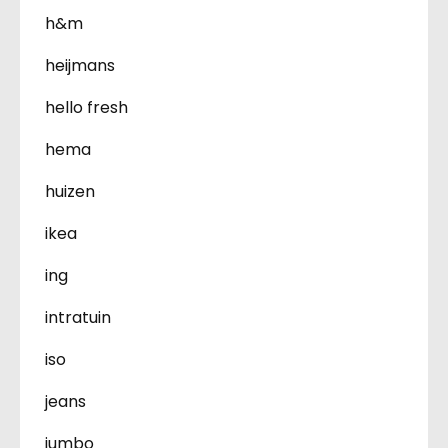
h&m
heijmans
hello fresh
hema
huizen
ikea
ing
intratuin
iso
jeans
jumbo