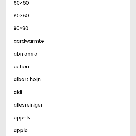
60×60
80×80
90×90
aardwarmte
abn amro
action
albert heijn
aldi
allesreiniger
appels
apple