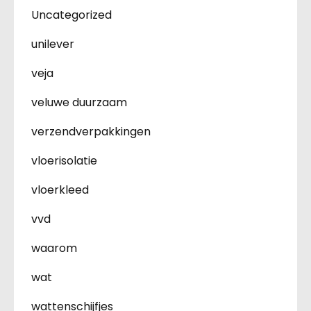
Uncategorized
unilever
veja
veluwe duurzaam
verzendverpakkingen
vloerisolatie
vloerkleed
vvd
waarom
wat
wattenschijfjes