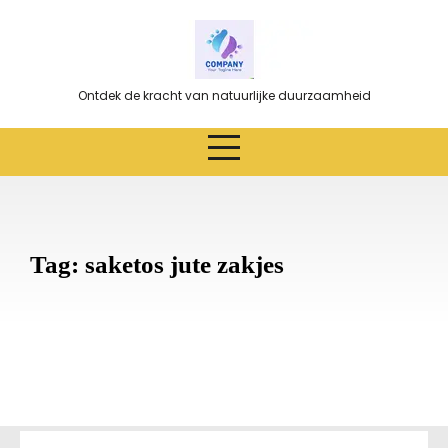
Ga
naar
de
inhoud
Ontdek de kracht van natuurlijke duurzaamheid
Tag:
saketos jute zakjes