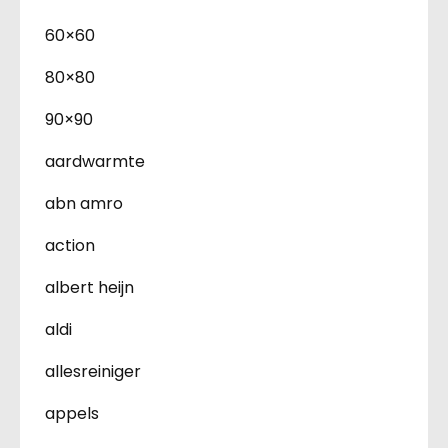
60×60
80×80
90×90
aardwarmte
abn amro
action
albert heijn
aldi
allesreiniger
appels