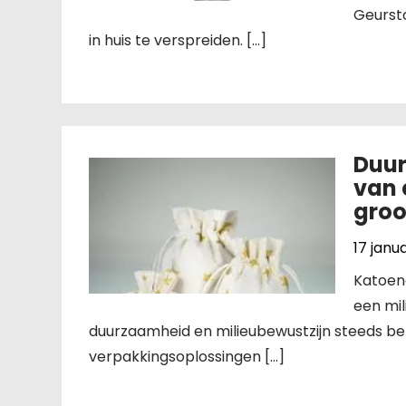
Geursto
in huis te verspreiden. […]
Duur
van 
groo
17 janu
Katoen
een mi
duurzaamheid en milieubewustzijn steeds bel
verpakkingsoplossingen […]