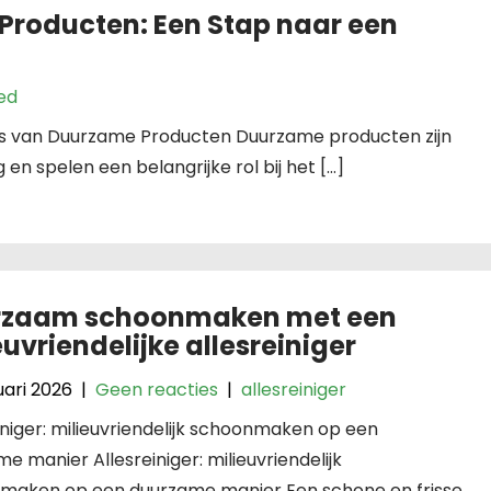
Producten: Een Stap naar een
ed
s van Duurzame Producten Duurzame producten zijn
n spelen een belangrijke rol bij het […]
rzaam schoonmaken met een
euvriendelijke allesreiniger
uari 2026
|
Geen reacties
|
allesreiniger
iniger: milieuvriendelijk schoonmaken op een
e manier Allesreiniger: milieuvriendelijk
maken op een duurzame manier Een schone en frisse