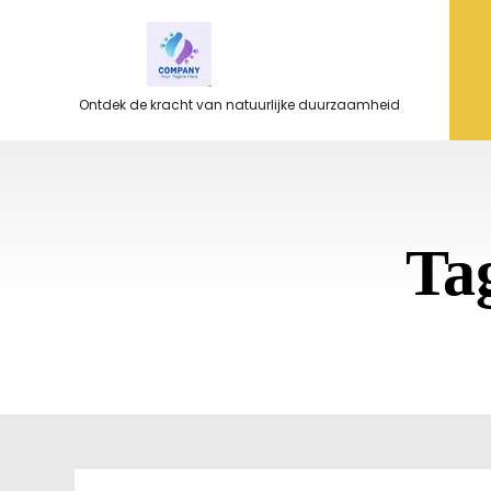
Ga
naar
de
inhoud
Ontdek de kracht van natuurlijke duurzaamheid
Ta