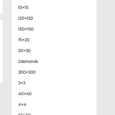
10×15
120×120
150×150
15×20
20×30
2dehands
300×300
3×3
40×40
4×4