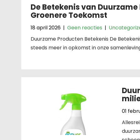
De Betekenis van Duurzame 
Groenere Toekomst
18 april 2026
|
Geen reacties
|
Uncategoriz
Duurzame Producten Betekenis De Betekeni
steeds meer in opkomst in onze samenleving e
Duu
mili
01 febr
Allesre
duurzam
schoon