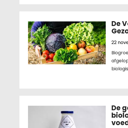
De V
Gezo
22 nov
Biogroe
afgelop
biolog
De g
biol
voed