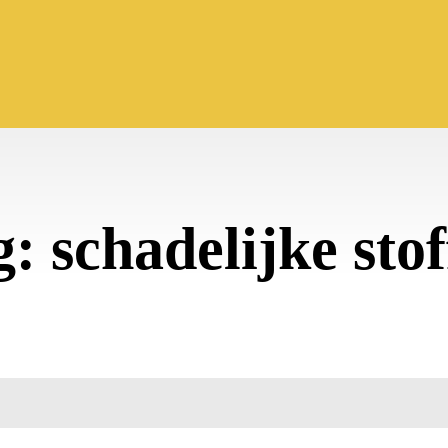
g:
schadelijke sto