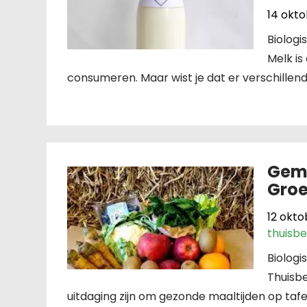
14 okt
Biologi
Melk is
consumeren. Maar wist je dat er verschillend
Gema
Groe
12 okto
thuisb
Biolog
Thuisbe
uitdaging zijn om gezonde maaltijden op tafel 