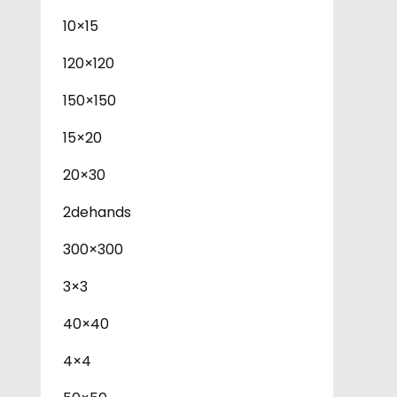
10×15
120×120
150×150
15×20
20×30
2dehands
300×300
3×3
40×40
4×4