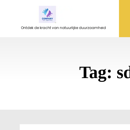
Ga
naar
de
inhoud
Ontdek de kracht van natuurlijke duurzaamheid
Tag:
s