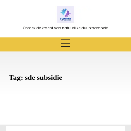
Ga
naar
de
inhoud
Ontdek de kracht van natuurlijke duurzaamheid
Tag:
sde subsidie