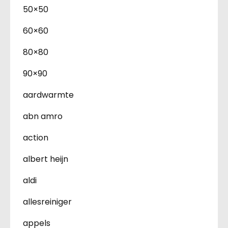
50×50
60×60
80×80
90×90
aardwarmte
abn amro
action
albert heijn
aldi
allesreiniger
appels