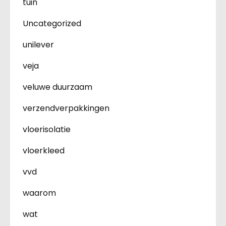
tuin
Uncategorized
unilever
veja
veluwe duurzaam
verzendverpakkingen
vloerisolatie
vloerkleed
vvd
waarom
wat