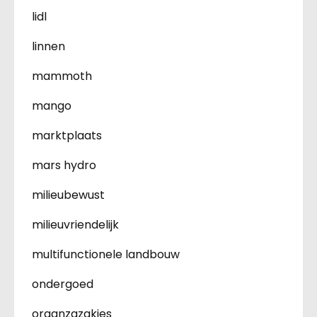
lidl
linnen
mammoth
mango
marktplaats
mars hydro
milieubewust
milieuvriendelijk
multifunctionele landbouw
ondergoed
organzazakjes