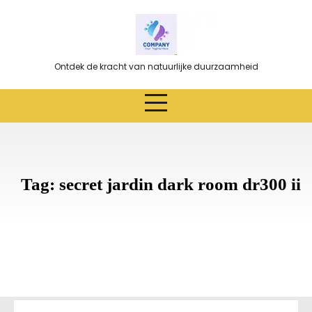
Ga
naar
de
inhoud
Ontdek de kracht van natuurlijke duurzaamheid
Tag:
secret jardin dark room dr300 ii