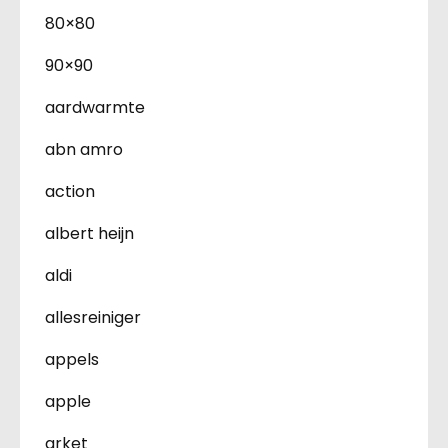
80×80
90×90
aardwarmte
abn amro
action
albert heijn
aldi
allesreiniger
appels
apple
arket