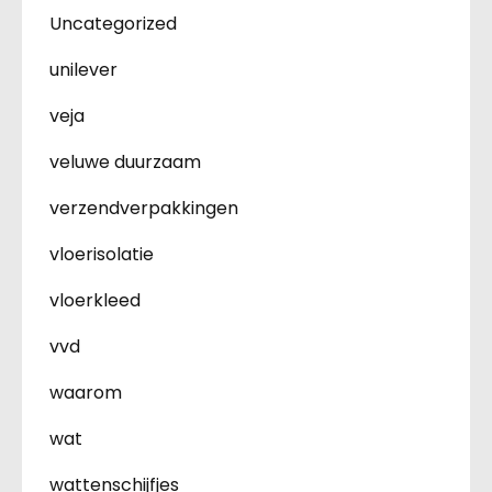
Uncategorized
unilever
veja
veluwe duurzaam
verzendverpakkingen
vloerisolatie
vloerkleed
vvd
waarom
wat
wattenschijfjes