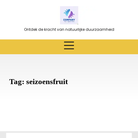
Ga
naar
de
inhoud
Ontdek de kracht van natuurlijke duurzaamheid
Tag:
seizoensfruit