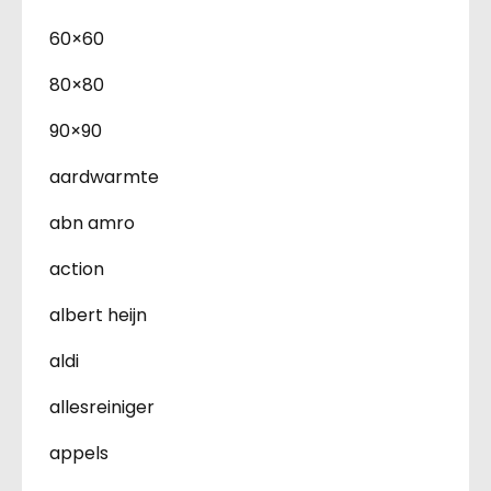
60×60
80×80
90×90
aardwarmte
abn amro
action
albert heijn
aldi
allesreiniger
appels