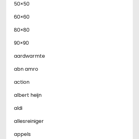
50×50
60×60
80×80
90×90
aardwarmte
abn amro
action
albert heijn
aldi
allesreiniger
appels