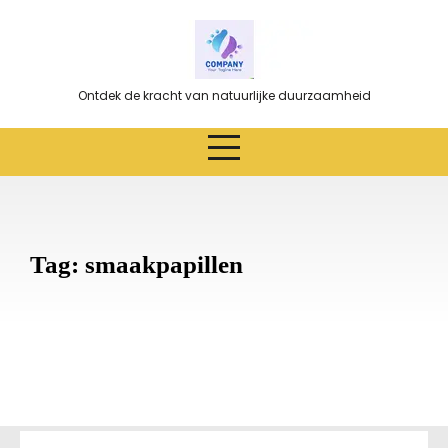
Ga
naar
de
inhoud
Ontdek de kracht van natuurlijke duurzaamheid
Tag:
smaakpapillen