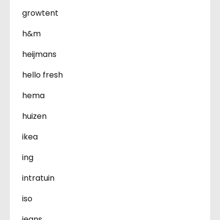
growtent
h&m
heijmans
hello fresh
hema
huizen
ikea
ing
intratuin
iso
jeans