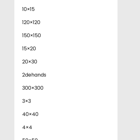
10×15
120×120
150×150
15×20
20×30
2dehands
300×300
3×3
40×40
4×4