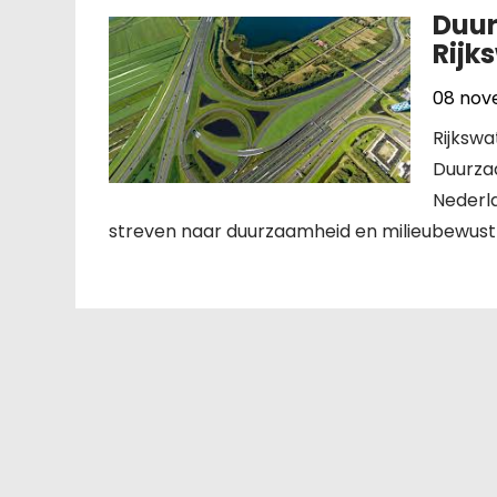
Duur
Rijk
08 nov
Rijksw
Duurza
Nederla
streven naar duurzaamheid en milieubewustzi