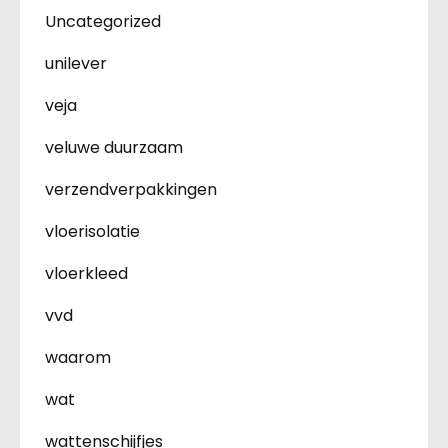
Uncategorized
unilever
veja
veluwe duurzaam
verzendverpakkingen
vloerisolatie
vloerkleed
vvd
waarom
wat
wattenschijfjes