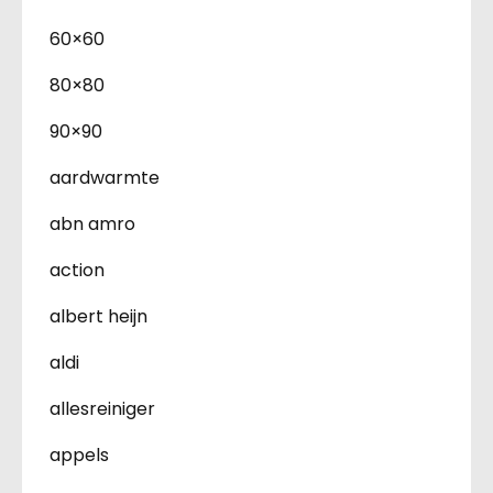
60×60
80×80
90×90
aardwarmte
abn amro
action
albert heijn
aldi
allesreiniger
appels