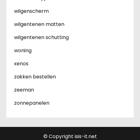
wilgenscherm
wilgentenen matten
wilgentenen schutting
woning
xenos
zakken bestellen
zeeman
zonnepanelen
© Copyright isis-it.net