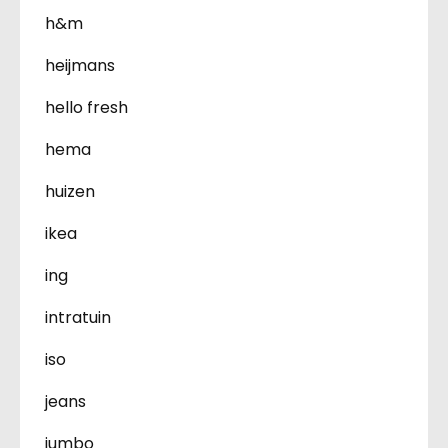
h&m
heijmans
hello fresh
hema
huizen
ikea
ing
intratuin
iso
jeans
jumbo