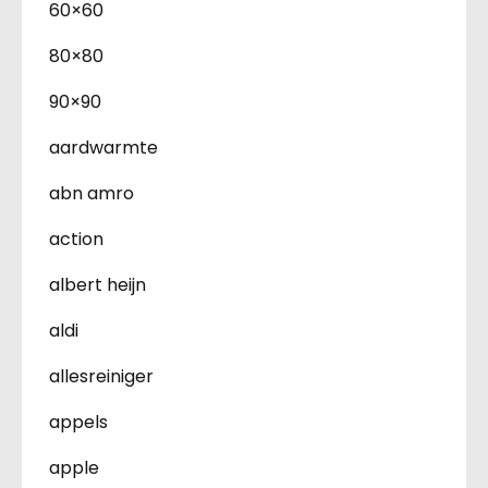
60×60
80×80
90×90
aardwarmte
abn amro
action
albert heijn
aldi
allesreiniger
appels
apple