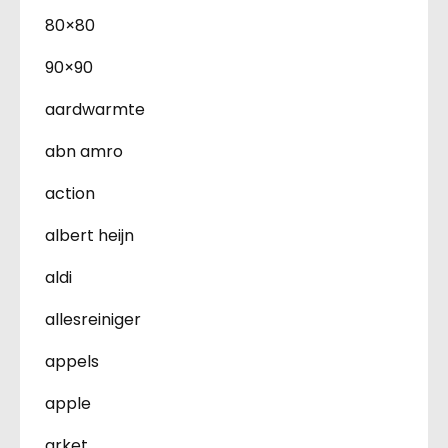
80×80
90×90
aardwarmte
abn amro
action
albert heijn
aldi
allesreiniger
appels
apple
arket