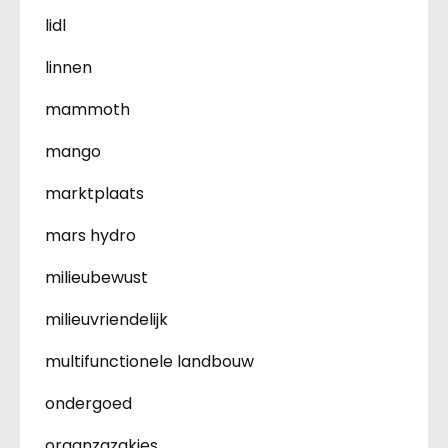
lidl
linnen
mammoth
mango
marktplaats
mars hydro
milieubewust
milieuvriendelijk
multifunctionele landbouw
ondergoed
organzazakjes