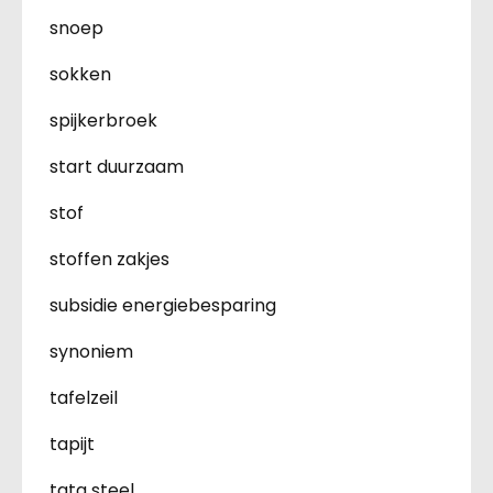
snoep
sokken
spijkerbroek
start duurzaam
stof
stoffen zakjes
subsidie energiebesparing
synoniem
tafelzeil
tapijt
tata steel