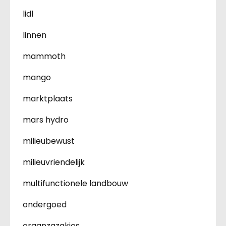
lidl
linnen
mammoth
mango
marktplaats
mars hydro
milieubewust
milieuvriendelijk
multifunctionele landbouw
ondergoed
organzazakjes