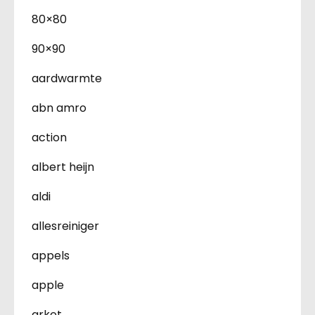
80×80
90×90
aardwarmte
abn amro
action
albert heijn
aldi
allesreiniger
appels
apple
arket