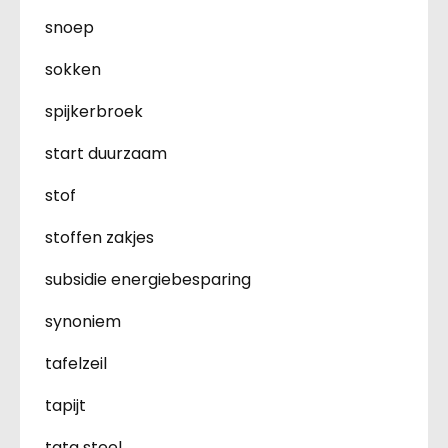
snoep
sokken
spijkerbroek
start duurzaam
stof
stoffen zakjes
subsidie energiebesparing
synoniem
tafelzeil
tapijt
tata steel