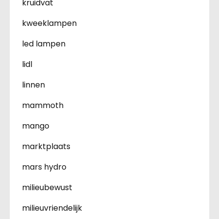
kruidvat
kweeklampen
led lampen
lidl
linnen
mammoth
mango
marktplaats
mars hydro
milieubewust
milieuvriendelijk