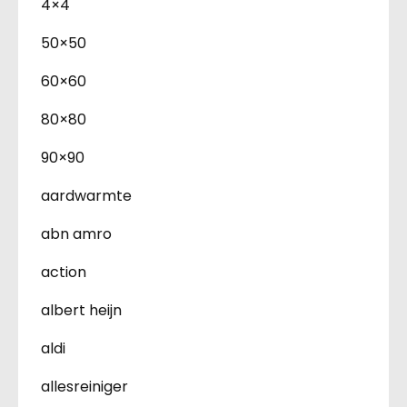
4×4
50×50
60×60
80×80
90×90
aardwarmte
abn amro
action
albert heijn
aldi
allesreiniger