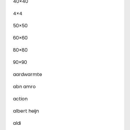
40×40
4×4
50×50
60×60
80×80
90×90
aardwarmte
abn amro
action
albert heijn
aldi