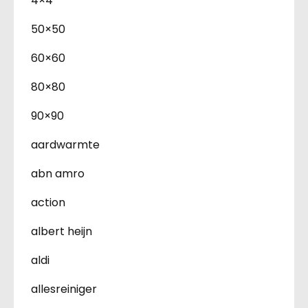
4×4
50×50
60×60
80×80
90×90
aardwarmte
abn amro
action
albert heijn
aldi
allesreiniger