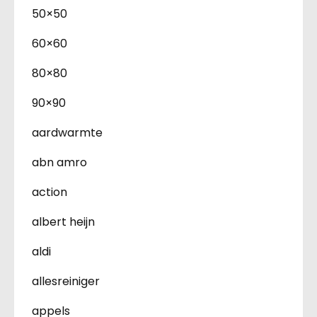
50×50
60×60
80×80
90×90
aardwarmte
abn amro
action
albert heijn
aldi
allesreiniger
appels