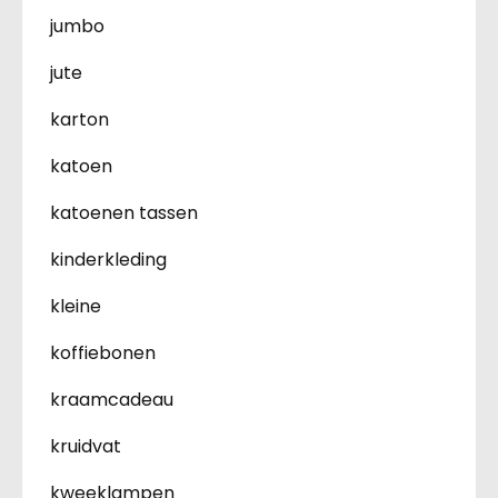
jumbo
jute
karton
katoen
katoenen tassen
kinderkleding
kleine
koffiebonen
kraamcadeau
kruidvat
kweeklampen