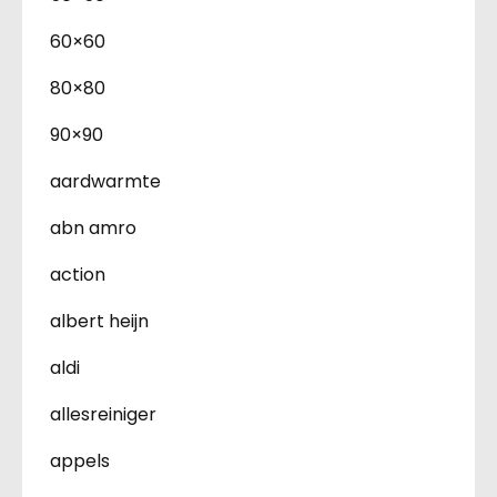
60×60
80×80
90×90
aardwarmte
abn amro
action
albert heijn
aldi
allesreiniger
appels