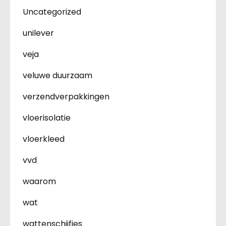
Uncategorized
unilever
veja
veluwe duurzaam
verzendverpakkingen
vloerisolatie
vloerkleed
vvd
waarom
wat
wattenschijfjes