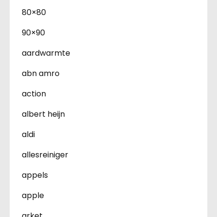
80×80
90×90
aardwarmte
abn amro
action
albert heijn
aldi
allesreiniger
appels
apple
arket