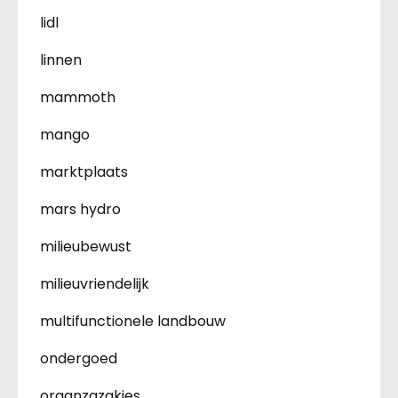
lidl
linnen
mammoth
mango
marktplaats
mars hydro
milieubewust
milieuvriendelijk
multifunctionele landbouw
ondergoed
organzazakjes