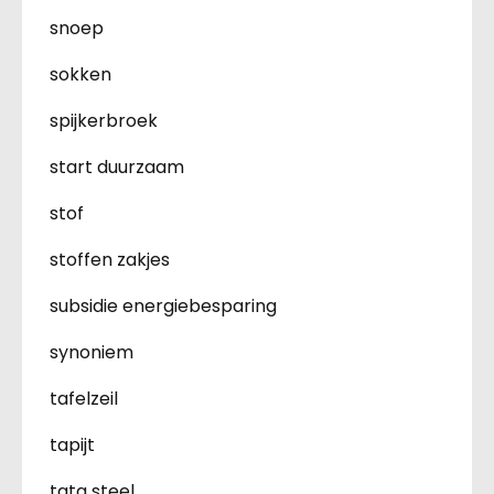
snoep
sokken
spijkerbroek
start duurzaam
stof
stoffen zakjes
subsidie energiebesparing
synoniem
tafelzeil
tapijt
tata steel