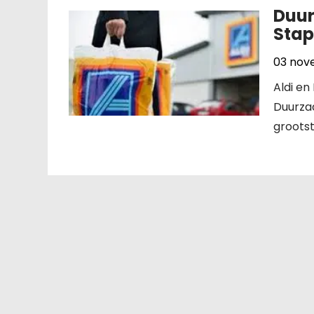
Duur
Stap
03 nov
Aldi en
Duurzaa
groots