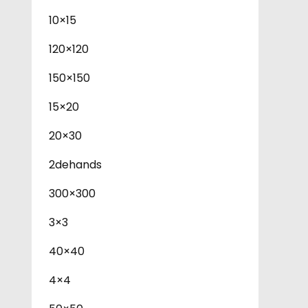
10×15
120×120
150×150
15×20
20×30
2dehands
300×300
3×3
40×40
4×4