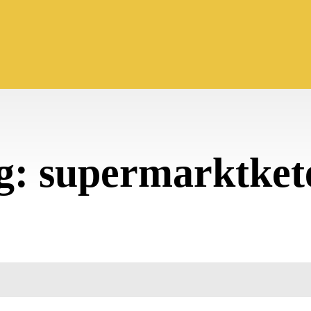
g:
supermarktket