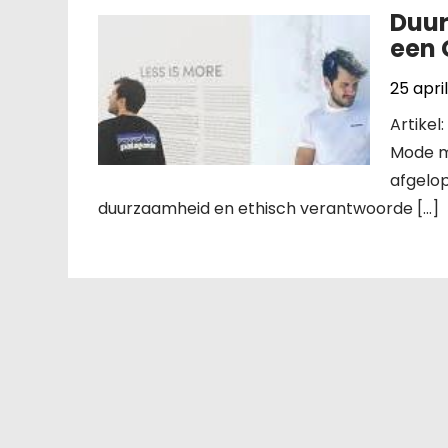
Duur
een 
25 apri
Artike
Mode m
afgelo
duurzaamheid en ethisch verantwoorde […]