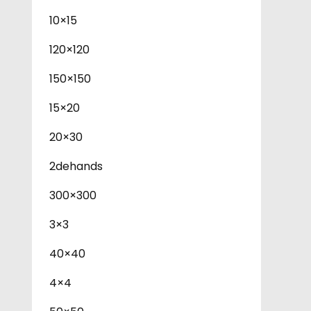
10×15
120×120
150×150
15×20
20×30
2dehands
300×300
3×3
40×40
4×4