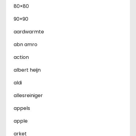
80×80
90×90
aardwarmte
abn amro
action
albert heijn
aldi
allesreiniger
appels
apple
arket