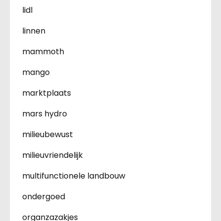
lidl
linnen
mammoth
mango
marktplaats
mars hydro
milieubewust
milieuvriendelijk
multifunctionele landbouw
ondergoed
organzazakjes