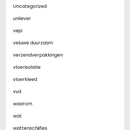
Uncategorized
unilever
veja
veluwe duurzaam
verzendverpakkingen
vloerisolatie
vloerkleed
vvd
waarom
wat
wattenschijfjes