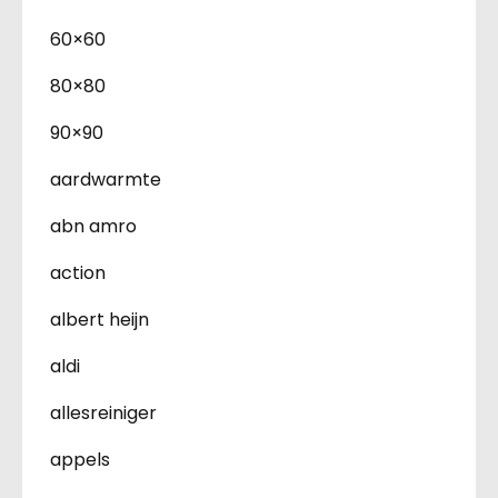
60×60
80×80
90×90
aardwarmte
abn amro
action
albert heijn
aldi
allesreiniger
appels