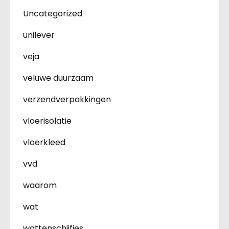
Uncategorized
unilever
veja
veluwe duurzaam
verzendverpakkingen
vloerisolatie
vloerkleed
vvd
waarom
wat
wattenschijfjes