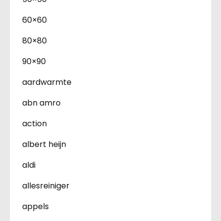
60×60
80×80
90×90
aardwarmte
abn amro
action
albert heijn
aldi
allesreiniger
appels