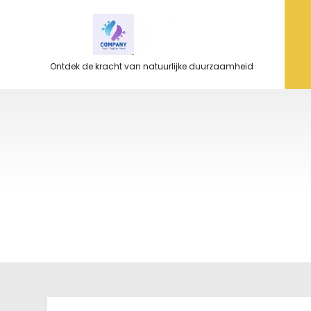
Ga
naar
de
inhoud
Ontdek de kracht van natuurlijke duurzaamheid