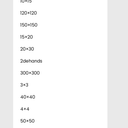
10×15
120×120
150×150
15×20
20×30
2dehands
300×300
3×3
40×40
4×4
50×50