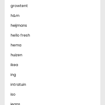
growtent
h&m
heijmans
hello fresh
hema
huizen
ikea
ing
intratuin
iso
jeans