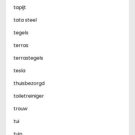
tapijt
tata steel
tegels
terras
terrastegels
tesla
thuisbezorgd
toiletreiniger
trouw
tui
tuin