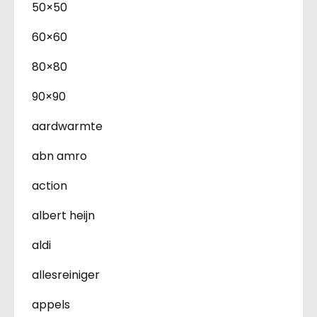
50×50
60×60
80×80
90×90
aardwarmte
abn amro
action
albert heijn
aldi
allesreiniger
appels