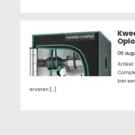
Kwee
Oplo
06 aug
Artike
Comple
kan een
ervaren […]