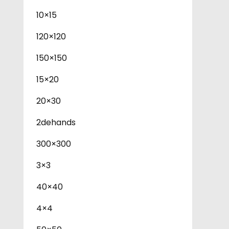
10×15
120×120
150×150
15×20
20×30
2dehands
300×300
3×3
40×40
4×4