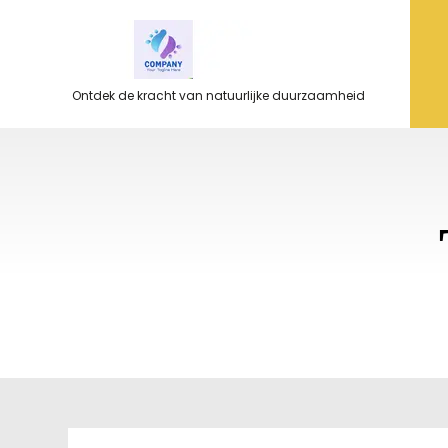
Ga
naar
de
inhoud
Ontdek de kracht van natuurlijke duurzaamheid