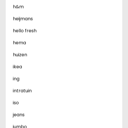
h&m
heijmans
hello fresh
hema
huizen
ikea
ing
intratuin
iso
jeans
jumbo