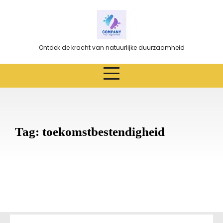
Ga
naar
de
inhoud
Ontdek de kracht van natuurlijke duurzaamheid
Tag:
toekomstbestendigheid