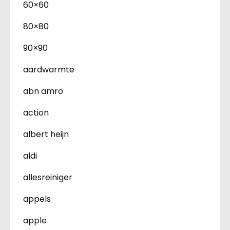
60×60
80×80
90×90
aardwarmte
abn amro
action
albert heijn
aldi
allesreiniger
appels
apple