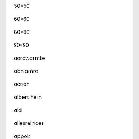
50×50
60×60
80×80
90×90
aardwarmte
abn amro
action
albert heijn
aldi
allesreiniger
appels