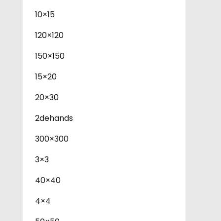
10×15
120×120
150×150
15×20
20×30
2dehands
300×300
3×3
40×40
4×4