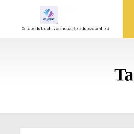
Ga
naar
de
inhoud
Ontdek de kracht van natuurlijke duurzaamheid
Ta