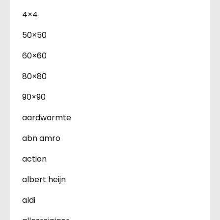
4×4
50×50
60×60
80×80
90×90
aardwarmte
abn amro
action
albert heijn
aldi