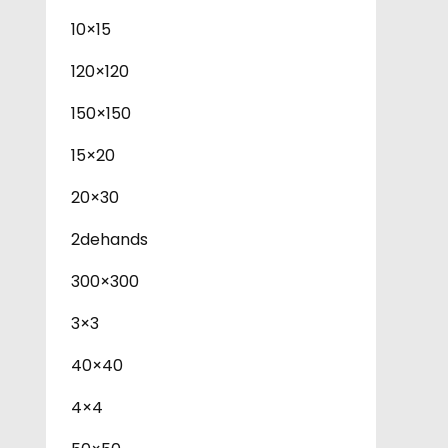
10×15
120×120
150×150
15×20
20×30
2dehands
300×300
3×3
40×40
4×4