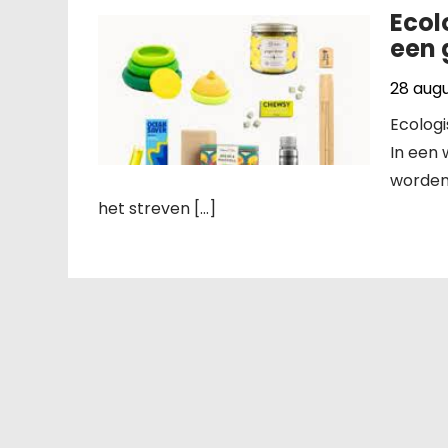
Ecol
een 
28 aug
Ecolog
In een
worden,
het streven […]