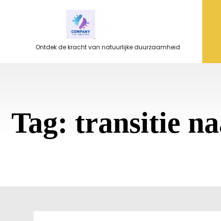
Ga
naar
de
inhoud
Ontdek de kracht van natuurlijke duurzaamheid
Tag:
transitie n