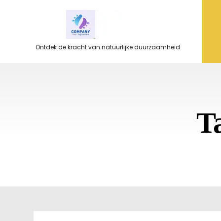
Ga
naar
de
inhoud
Ontdek de kracht van natuurlijke duurzaamheid
T