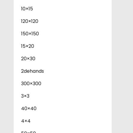
10×15
120×120
150×150
15×20
20×30
2dehands
300×300
3×3
40×40
4×4