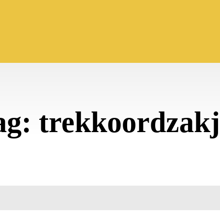
ag:
trekkoordzakj