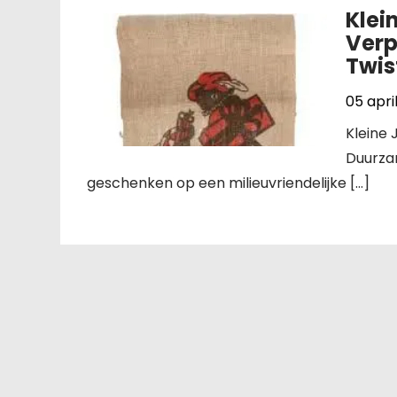
Klei
Verp
Twis
05 apri
Kleine 
Duurzam
geschenken op een milieuvriendelijke […]