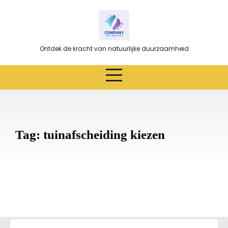
Ga
naar
de
inhoud
Ontdek de kracht van natuurlijke duurzaamheid
Tag:
tuinafscheiding kiezen