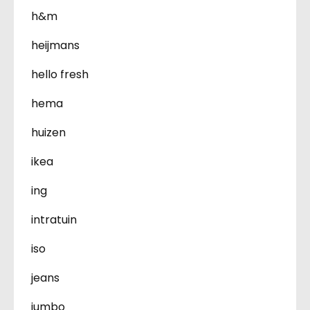
h&m
heijmans
hello fresh
hema
huizen
ikea
ing
intratuin
iso
jeans
jumbo