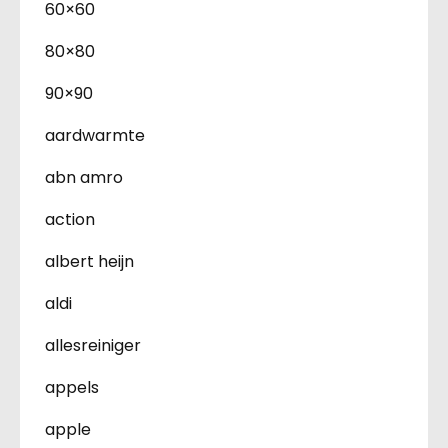
60×60
80×80
90×90
aardwarmte
abn amro
action
albert heijn
aldi
allesreiniger
appels
apple