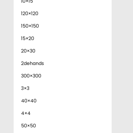
10×15
120×120
150×150
15×20
20×30
2dehands
300×300
3×3
40×40
4×4
50×50