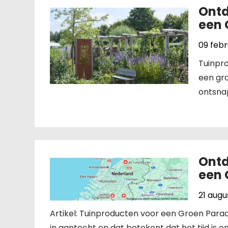
Ontd
een 
09 febr
Tuinpr
een gro
ontsnap
Ontd
een 
21 augu
Artikel: Tuinproducten voor een Groen Parad
in aantocht en dat betekent dat het tijd is o