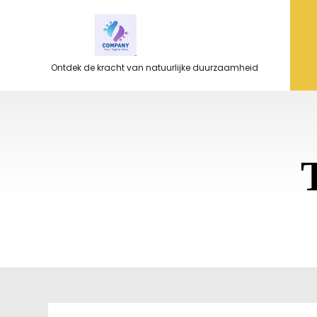
Ga
naar
de
inhoud
Ontdek de kracht van natuurlijke duurzaamheid