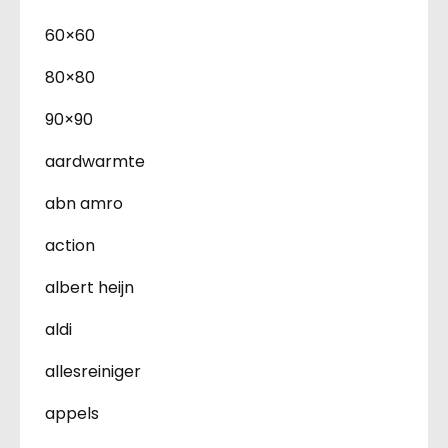
60×60
80×80
90×90
aardwarmte
abn amro
action
albert heijn
aldi
allesreiniger
appels