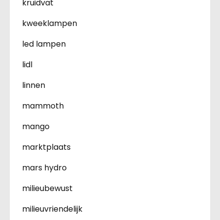
kruidvat
kweeklampen
led lampen
lidl
linnen
mammoth
mango
marktplaats
mars hydro
milieubewust
milieuvriendelijk