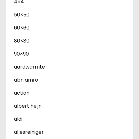
4×4
50×50
60×60
80×80
90×90
aardwarmte
abn amro
action
albert heijn
aldi
allesreiniger