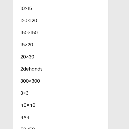
10×15
120×120
150×150
15×20
20×30
2dehands
300×300
3×3
40×40
4×4