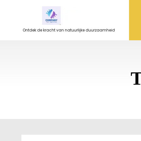
Ga
naar
de
inhoud
Ontdek de kracht van natuurlijke duurzaamheid
T