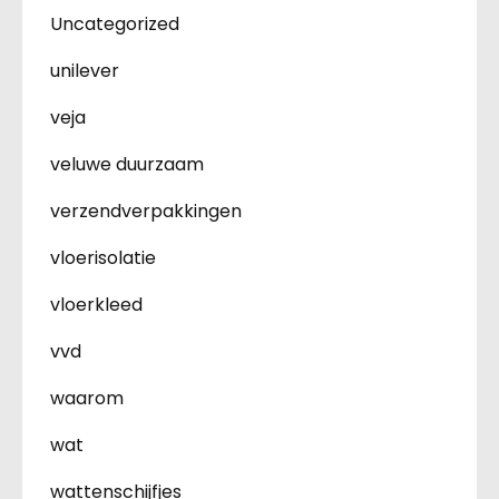
Uncategorized
unilever
veja
veluwe duurzaam
verzendverpakkingen
vloerisolatie
vloerkleed
vvd
waarom
wat
wattenschijfjes