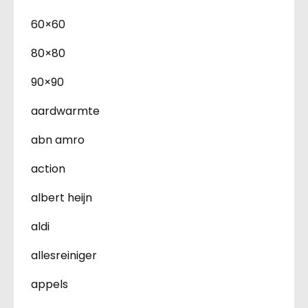
60×60
80×80
90×90
aardwarmte
abn amro
action
albert heijn
aldi
allesreiniger
appels