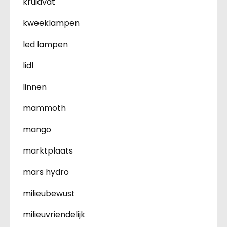
kruidvat
kweeklampen
led lampen
lidl
linnen
mammoth
mango
marktplaats
mars hydro
milieubewust
milieuvriendelijk