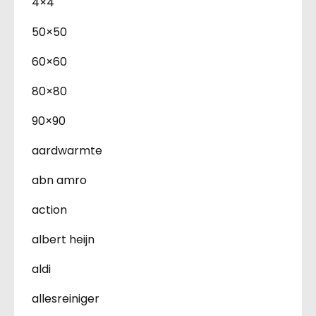
4×4
50×50
60×60
80×80
90×90
aardwarmte
abn amro
action
albert heijn
aldi
allesreiniger