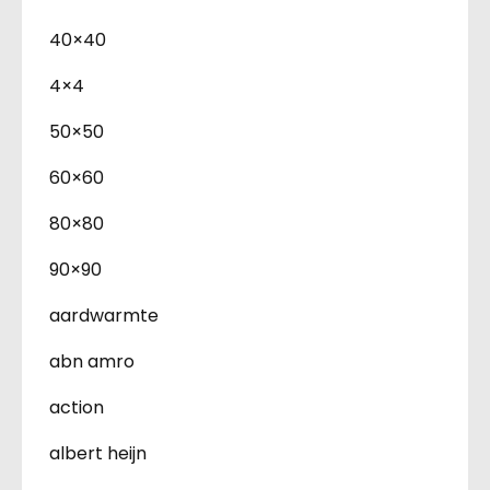
40×40
4×4
50×50
60×60
80×80
90×90
aardwarmte
abn amro
action
albert heijn