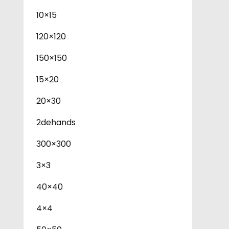
10×15
120×120
150×150
15×20
20×30
2dehands
300×300
3×3
40×40
4×4