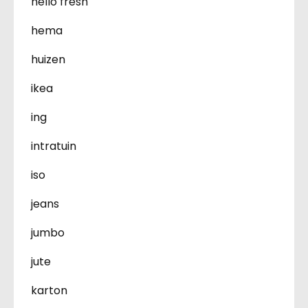
hello fresh
hema
huizen
ikea
ing
intratuin
iso
jeans
jumbo
jute
karton