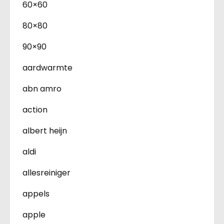
60×60
80×80
90×90
aardwarmte
abn amro
action
albert heijn
aldi
allesreiniger
appels
apple