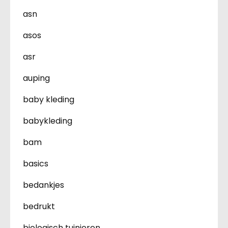
asn
asos
asr
auping
baby kleding
babykleding
bam
basics
bedankjes
bedrukt
biologisch tuinieren