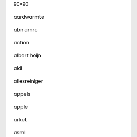
90×90
aardwarmte
abn amro
action
albert heijn
aldi
allesreiniger
appels
apple
arket
asml