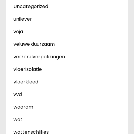
Uncategorized
unilever
veja
veluwe duurzaam
verzendverpakkingen
vloerisolatie
vloerkleed
vvd
waarom
wat
wattenschijfjes