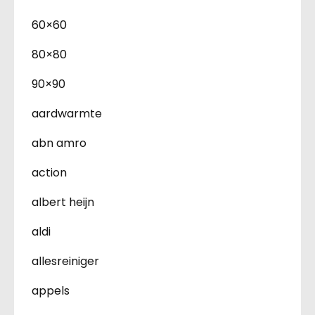
60×60
80×80
90×90
aardwarmte
abn amro
action
albert heijn
aldi
allesreiniger
appels