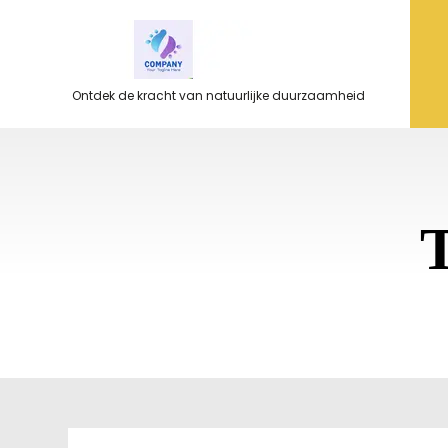
Ga
naar
de
inhoud
Ontdek de kracht van natuurlijke duurzaamheid