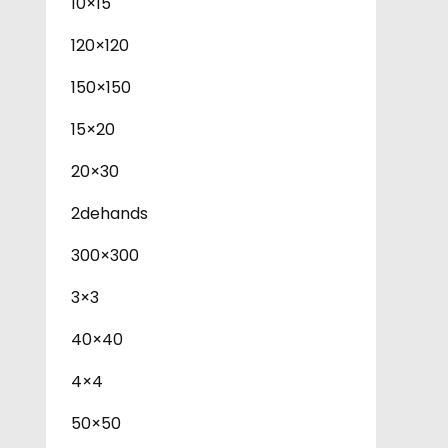
10×15
120×120
150×150
15×20
20×30
2dehands
300×300
3×3
40×40
4×4
50×50