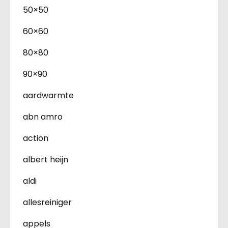
50×50
60×60
80×80
90×90
aardwarmte
abn amro
action
albert heijn
aldi
allesreiniger
appels